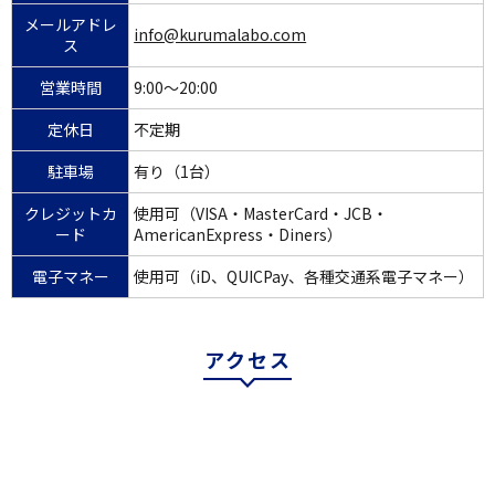
メールアドレ
info@kurumalabo.com
ス
営業時間
9:00～20:00
定休日
不定期
駐車場
有り（1台）
クレジットカ
使用可（VISA・MasterCard・JCB・
ード
AmericanExpress・Diners）
電子マネー
使用可（iD、QUICPay、各種交通系電子マネー）
アクセス