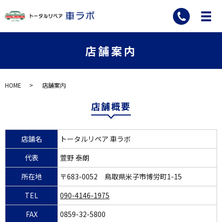
店舗案内
HOME
店舗案内
店舗概要
店舗名
トータルリペア 車ラボ
代表
萱野 泰朗
所在地
〒683-0052 鳥取県米子市博労町1-15
TEL
090-4146-1975
FAX
0859-32-5800